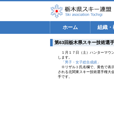
ホーム
組織・
第63回栃木県スキー技術選
１月１７日（土）ハンターマウ
します。
「男子・女子総合成績」
※リザルト氏名欄で、黄色で表
される北関東スキー技術選手権大
手です。