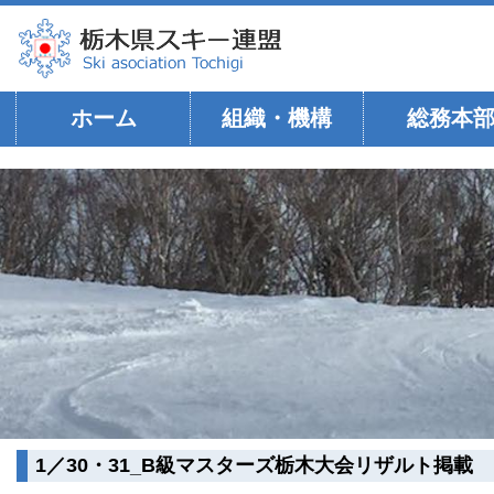
ホーム
組織・機構
総務本
1／30・31_B級マスターズ栃木大会リザルト掲載