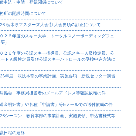
種申込・申請・登録関係について
務所の開設時間について
026 栃木県マスターズ大会① 大会要項の訂正について
０２６年度のスキー大学、トータルスノーボーディングフェ
重要）
０２６年度の公認スキー指導員、公認スキーＡ級検定員、公
ボードＡ級検定員及び公認スキーパトロールの受検申込方法に
026年度 競技本部の事業計画、実施要項、新規セッター講習
属協会 事務局担当者のメールアドレス等確認依頼の件
送金明細書」や各種「申請書」等Eメールでの送付依頼の件
026シーズン 教育本部の事業計画、実施要領、申込書様式等
議日程の連絡