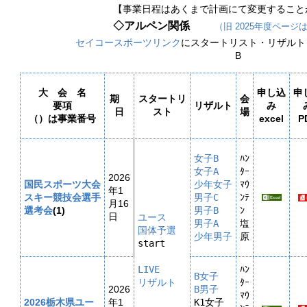
【事業日程はあくまで計画にて変更すること
◇アルペン関係
（旧 2025年度ページ
セイコースポーツリンク
にスタートリスト・リザルト（
B
大　会　名

申し込
申
期
スタートリ
会
要項

リザルト
み
日
スト
場
（）は事業番号
excel
P
女子B
ﾊﾝ
女子A
ﾀｰ
2026
国民スポーツ大会
少年女子
ﾏｳ
年1
スキー競技会選手
男子C
ﾝﾃ
月16
選考会
(1)
男子B
ﾝ
日
ユース

男子A
塩
国体予選
少年男子
原

start

LIVE

ﾊﾝ
B女子
ﾀｰ
2026
B男子
ﾏｳ
2026栃木県ユー
年1