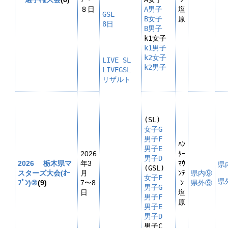
８日
A男子
塩
GSL

B女子
原
8日

B男子
k1男子
k2女子
LIVE SL

k2男子

LIVEGSL

女子G
男子F
ﾊﾝ
男子E
2026
ﾀｰ
男子D
2026 栃木県マ
年3
ﾏｳ
県
スターズ大会(ｵｰ
月
ﾝﾃ
県内⑨
女子F
県
ﾌﾟﾝ)②
(9)
7〜8
ﾝ
県外⑨
男子G
日
塩
男子F
原
男子E
男子D