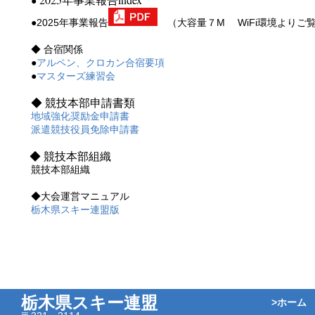
●
●2025年事業報告
（大容量７M WiFi環境よりご
◆ 合宿関係
●
アルペン、クロカン合宿要項
●
マスターズ練習会
◆ 競技本部申請書類
地域強化奨励金申請書
派遣競技役員免除申請書
◆ 競技本部組織
競技本部組織
◆大会運営マニュアル
栃木県スキー連盟版
栃木県スキー連盟
>ホーム