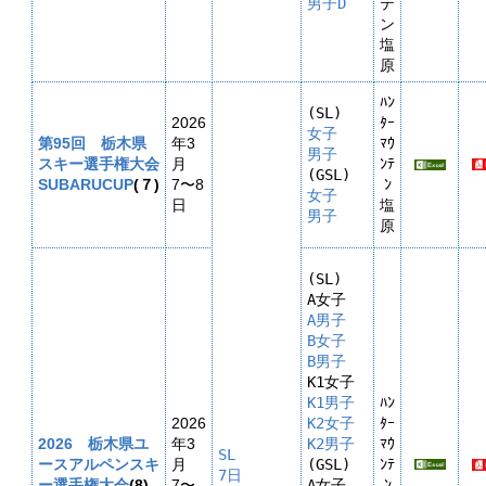
男子D
テ
ン
塩
原
ﾊﾝ
2026
ﾀｰ
女子
第95回 栃木県
年3
ﾏｳ
男子
スキー選手権大会
月
ﾝﾃ
SUBARUCUP
(７)
7〜8
ﾝ
女子
日
塩
男子
原
(SL)

A男子
B女子
B男子
K1男子
ﾊﾝ
2026
K2女子
ﾀｰ
2026 栃木県ユ
年3
K2男子
ﾏｳ
SL

ースアルペンスキ
月

(GSL)

ﾝﾃ
7日
ー選手権大会
(8)
7〜
ﾝ