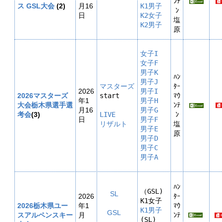
ﾝﾃ
ス
GSL
大会
(2
)
月16
K1男子
ﾝ
日
K2女子
塩
K2男子
原
女子I
女子F
男子K
ﾊﾝ
男子J
マスターズ
ﾀｰ
2026
男子I
2026マスターズ

start

ﾏｳ
年1
男子H
大会栃木県選手選
ﾝﾃ
月16
男子G
考会
(3)
LIVE

ﾝ
日
男子F
塩
男子E
原
男子D
男子C
男子A
ﾊﾝ
（GSL) 

SL
2026
ﾀｰ
2026栃木県ユー
年1
ﾏｳ
K1男子
GSL
スアルペンスキー
月
ﾝﾃ
(SL) 