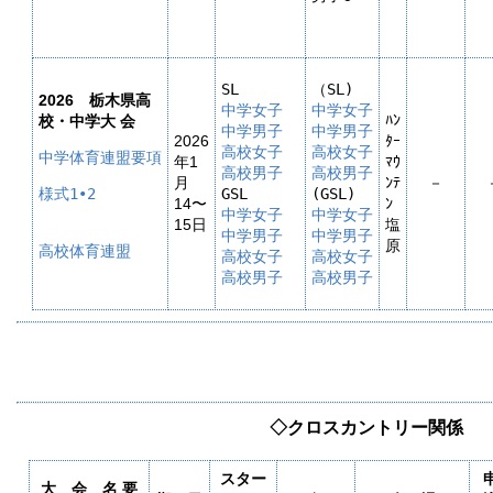
2026 栃木県高
中学女子

中学女子
ﾊﾝ
校・中学大 会
中学男子

中学男子
2026
ﾀｰ
高校女子

高校女子
中学体育連盟要項
年1
ﾏｳ
高校男子
高校男子
月
ﾝﾃ
－
様式1•2

14〜
ﾝ
中学女子

中学女子
15日
塩
中学男子

中学男子
原
高校体育連盟
高校女子

高校女子
高校男子
◇クロスカントリー関係
スター
大 会 名 要