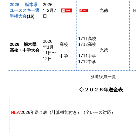
2026 栃木県
2026
ユーススキー選
年2月7
光徳
手権大会
(16)
日
1/11高校

2026
2026 栃木県
高校

1/12高校

年1月
高校・中学大会
光徳
11日〜
中学
1/11中学

12日
1/12中学
派遣役員一覧
◇２０２６年送金表
NEW
2026年送金表（計算機能付き）（全レース対応）