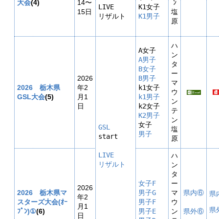
大会
(
4)
14
〜
ﾝ
LIVE

15日
塩
リザルト
K1男子
原
ハ
ン
A男子
タ
B女子
ー
2026
B男子
マ
2026 栃木県
年2
ウ
GSL大
会
(5
)
月1
k1男子
ン
日
テ
K2男子
ン
GSL
塩
男子

start

原
LIVE

ハ
ン
タ
女子F
ー
2026
2026 栃木県マ
男子G
マ
県内⑥
県
年2
スターズ大会(ｵｰ
男子F
ウ
月1
県
ﾌﾟﾝ)①
(6)
男子E
ン
県外⑥
日